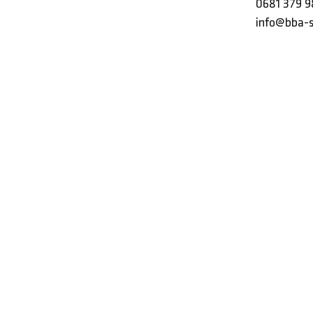
0681 379 9
info@bba-s
© 2026 - BBA Ingenieurbüro – Energieberatung im Saarland