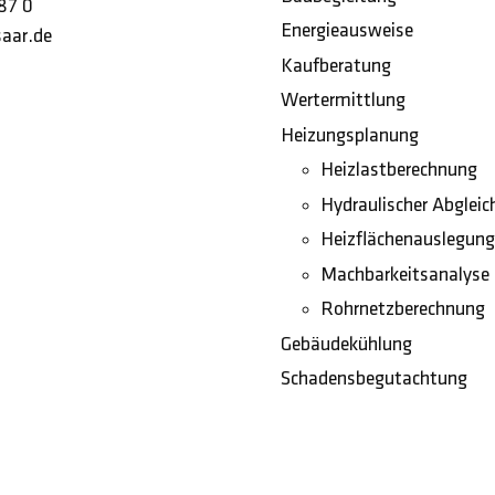
87 0
Energieausweise
aar.de
Kaufberatung
Wertermittlung
Heizungsplanung
Heizlastberechnung
Hydraulischer Abgleic
Heizflächenauslegung
Machbarkeitsanalyse
Rohrnetzberechnung
Gebäudekühlung
Schadensbegutachtung