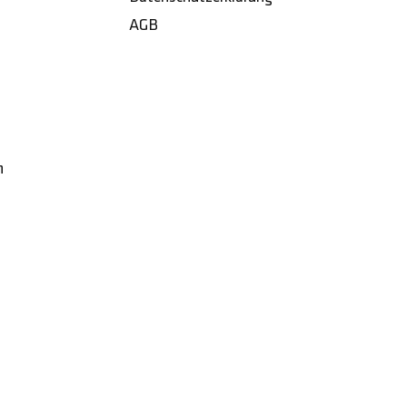
AGB
h
Made with
by
designstudio michel