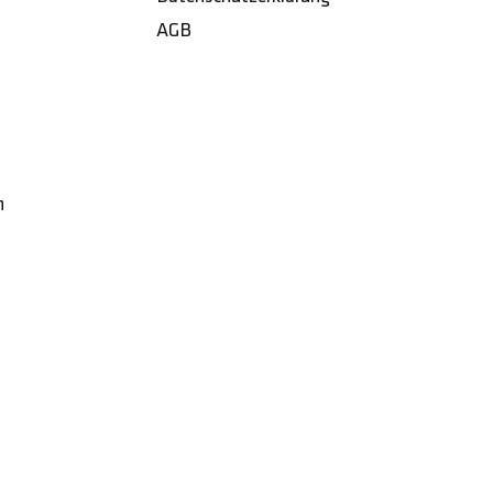
AGB
h
Made with
by
designstudio michel