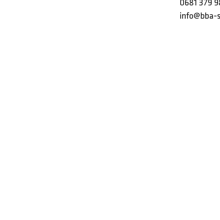
0681 379 9
info@bba-s
© 2026 - BBA Ingenieurbüro – Energieberatung im Saarland