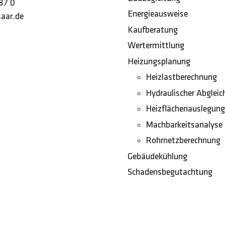
87 0
Energieausweise
aar.de
Kaufberatung
Wertermittlung
Heizungsplanung
Heizlastberechnung
Hydraulischer Abgleic
Heizflächenauslegung
Machbarkeitsanalyse
Rohrnetzberechnung
Gebäudekühlung
Schadensbegutachtung