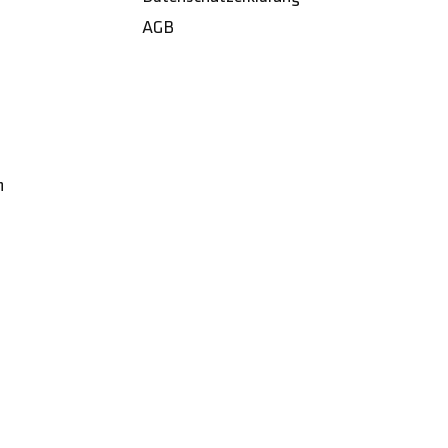
AGB
h
Made with
by
designstudio michel