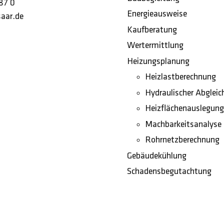
87 0
Energieausweise
aar.de
Kaufberatung
Wertermittlung
Heizungsplanung
Heizlastberechnung
Hydraulischer Abgleic
Heizflächenauslegung
Machbarkeitsanalyse
Rohrnetzberechnung
Gebäudekühlung
Schadensbegutachtung