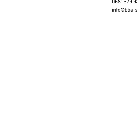
0681 379 9
info@bba-s
© 2026 - BBA Ingenieurbüro – Energieberatung im Saarland