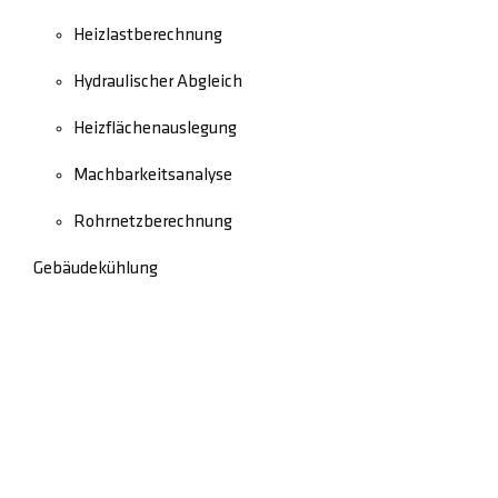
Heizlastberechnung
Hydraulischer Abgleich
Heizflächenauslegung
Machbarkeitsanalyse
Rohrnetzberechnung
Gebäudekühlung
Schadensbegutachtung
Rechtliches
Kontakt