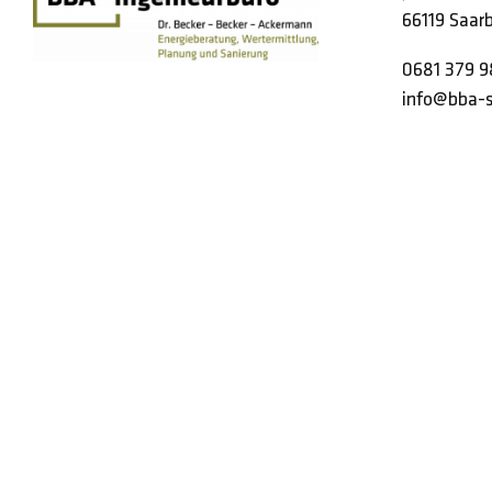
66119 Saarb
0681 379 9
info@bba-s