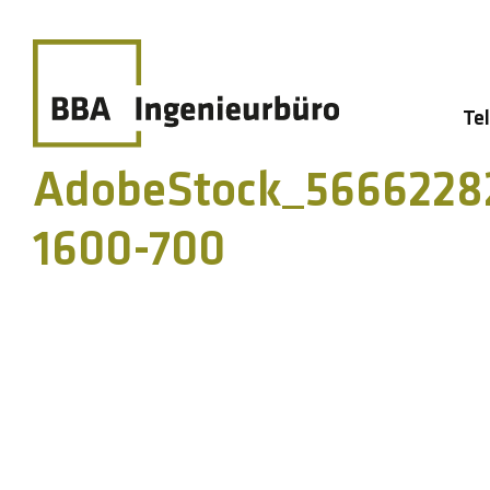
Te
AdobeStock_56662282
1600-700