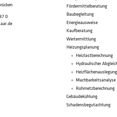
rücken
Fördermittelberatung
Baubegleitung
87 0
Energieausweise
aar.de
Kaufberatung
Wertermittlung
Heizungsplanung
Heizlastberechnung
Hydraulischer Abgleic
Heizflächenauslegung
Machbarkeitsanalyse
Rohrnetzberechnung
Gebäudekühlung
Schadensbegutachtung